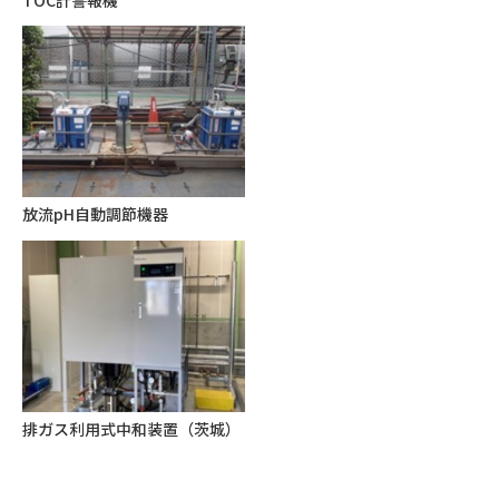
TOC計警報機
放流pH自動調節機器
排ガス利用式中和装置（茨城）