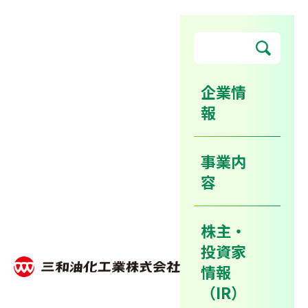
企業情
報
環境
事業内
容
ホーム
サステナビリティ
環境
株主・
環境方針
投資家
推進体制
情報
（IR）
環境汚染予防