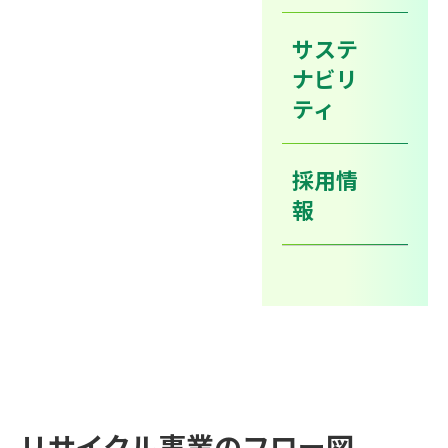
廃棄物を当社グループの設備により中間処分・再資源化
サステ
し、再生燃料（サーマルリサイクル）やセメント・石
ナビリ
灰・鉄鋼の副原料及び副資材としての２次利用を中心と
ティ
した再資源化を目的としている事業です。
従来は、単純焼却・埋め立てなどの「処分されてきた産
採用情
業廃棄物」を当社グループでは「資源」と捉え、元の用
報
途や素材としての再使用ができないモノを、別の用途に
再資源化することにより、環境負荷の低減と資源の有効
利用に貢献しております。
リサイクル事業のフロー図