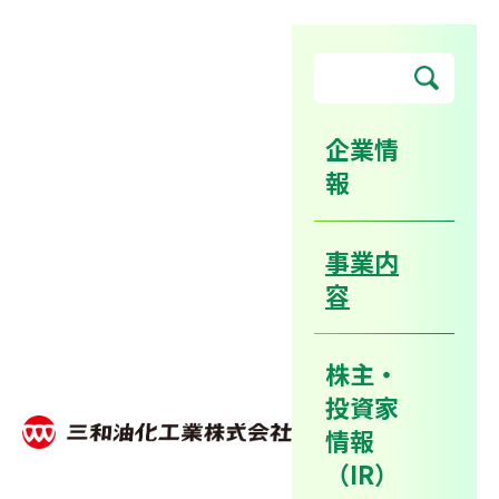
企業情
報
リサイクル事業（産業廃棄物
の再資源化）
事業内
容
ホーム
事業内容
株主・
リサイクル事業（産業廃棄物の再資源化）
投資家
情報
リサイクル事業は、主に製造業顧客の工場から排出され
（IR）
る使用済み廃溶剤、汚泥、廃プラスチック類などの産業