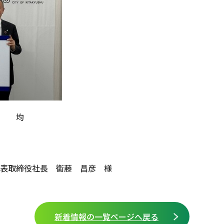
 柳 均
代表取締役社長 衞藤 昌彦 様
新着情報の一覧ページへ戻る