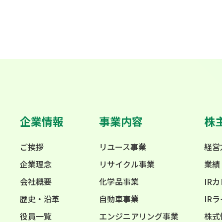
企業情報
事業内容
株
ご挨拶
リユース事業
経営
企業理念
リサイクル事業
業績
会社概要
化学品事業
IR
歴史・沿革
自動車事業
IR
役員一覧
エンジニアリング事業
株式