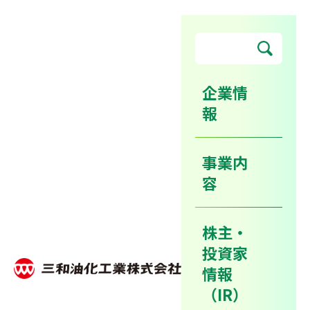
企業情
報
サンワ南海リサイクル株式会
社第一工場地鎮祭をおこない
事業内
ました
容
株主・
ホーム
ニュースリリース
投資家
サンワ南海リサイクル株式会社第一工場地鎮祭をおこないました
情報
（IR）
2019年06月19日
企業