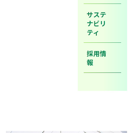
サステ
月
日、当社関連会社サンワ南海リサイクル㈱の第一工
6
18
ナビリ
場地鎮祭が執り行われました。
ティ
南海化学青岸工場内（和歌山
県和歌山市）の敷地面積１
万㎡を有し、
採用情
報
主に汚泥や廃酸・廃アルカリの中和処理設備を建設予定
となっています。
来年夏の稼働に向けその他インフラ、各種届出準備を進
めてまいります。