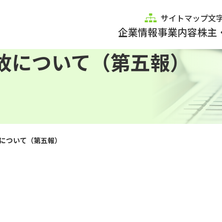
サイトマップ
文
企業情報
事業内容
株主
故について（第五報）
について（第五報）