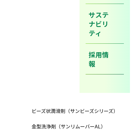
2016年5月22日から3日間にかけてポートメッセ名古屋で
サステ
おこなわれた
ナビリ
ティ
世界鋳造展示会inＮＡＧＯＹＡに当社も参加いたしまし
た。当社製品について実演を交えてご説明いたしまし
採用情
た。
報
多くの来場者様に関心をお寄せいただき盛況となりまし
た。
◎出展内容◎
ビーズ状潤滑剤（サンビーズシリーズ）
金型洗浄剤（サンリムーバーAL）