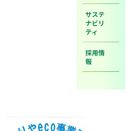
2015
年10月よりスタートしました、「かりやECO事業所
サステ
認定制度」につきまして
ナビリ
ティ
11
月27日付で認定を頂きました。
「かりやECO事業所」は省エネや環境に配慮した取組を
採用情
積極的に実施している事業所として刈谷市が認定した事
報
業所のことです。
これからも環境のことを考えていく企業としてより一層
活動してまいります。