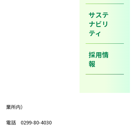
2014年01月06日
企業
サステ
ナビリ
サンワリューツー株式会社茨城営業所を新たに開設いた
ティ
しました。
【サンワリューツー株式会社茨城営業所】
採用情
報
住所
〒300-0604
茨城県稲敷市釜井1720（三和油化工業株式会社 茨城事
業所内）
電話 0299-80-4030