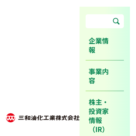
企業情
報
2014年1月、サンワリューツ
ー(株)茨城営業所を開設いた
事業内
しました。
容
株主・
ホーム
ニュースリリース
投資家
2014年1月、サンワリューツー(株)茨城営業所を開設いたしまし
た。
情報
（IR）