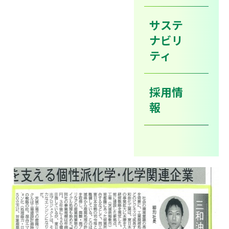
サステ
2013年7月22日付化学工業日報掲載の通り、当社は茨城
ナビリ
県より産廃処理の許認可を取得しました。産廃リサイク
ティ
ルを戦略の柱として茨城工場を拠点に、東日本地区の事
業を展開してまいります。
採用情
報
↓クリックするとPDFファイルで内容をご覧いただけま
す
。